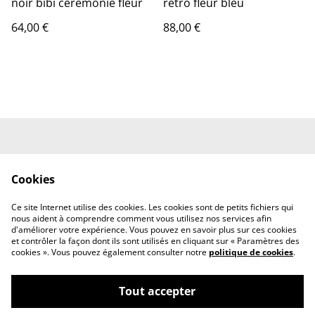
noir bibi cérémonie fleur
rétro fleur bleu
64,00 €
88,00 €
Contactez-nous
Conditions
Cookies
Accueil
Politique de
Politique de cookies
Ce site Internet utilise des cookies. Les cookies sont de petits fichiers qui
confidentialité
nous aident à comprendre comment vous utilisez nos services afin
d'améliorer votre expérience. Vous pouvez en savoir plus sur ces cookies
et contrôler la façon dont ils sont utilisés en cliquant sur « Paramètres des
cookies ». Vous pouvez également consulter notre
politique de cookies
.
Tout accepter
©
2026
Mlle 3bis