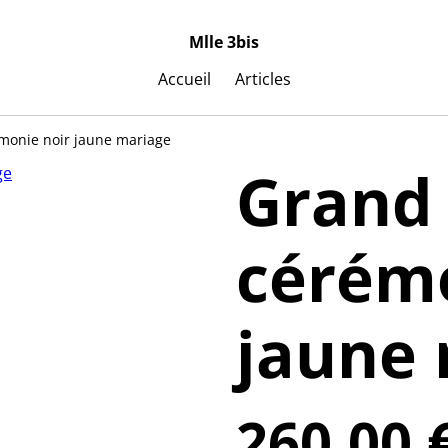
Mlle 3bis
Accueil
Articles
monie noir jaune mariage
Grand
cérémo
jaune
260,00 